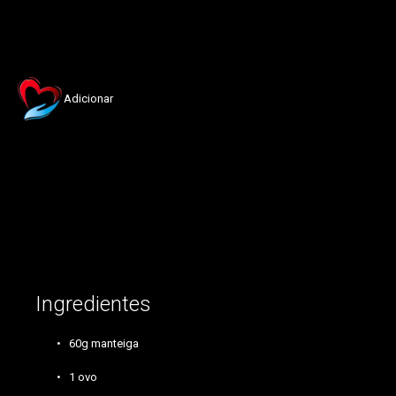
Adicionar
manteiga, ovo, leite, açúcar, limão, farinha, baunilha, formas papel
Ingredientes
60g manteiga
1 ovo