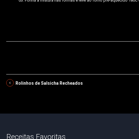
Ponha a mistura nas formas e leve ao forno pré-aquecido 180C du
Rolinhos de Salsicha Recheados
Receitas Favoritas