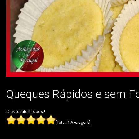
Queques Rápidos e sem F
Click to rate this post!
[Total:
1
Average:
5
]