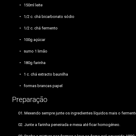
150ml leite
1/2 c. chá bicarbonato sódio
1/2 c. chá fermento
100g açúcar
sumo 1 limão
180g farinha
1 c. chá extracto baunilha
formas brancas papel
Preparação
Mexendo sempre junte os ingredientes líquidos mais o ferment
Junte a farinha peneirada e mexa até ficar homogéneo.