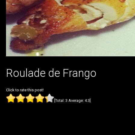
Roulade de Frango
Click to rate this post!
[Total:
3
Average:
4.3
]