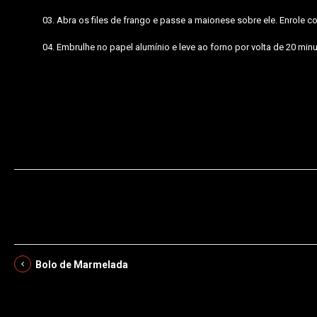
Abra os files de frango e passe a maionese sobre ele. Enrole 
Embrulhe no papel alumínio e leve ao forno por volta de 20 min
filets de frango,Azeitonas e champignons,Maionese
Bolo de Marmelada