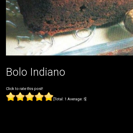
Bolo Indiano
Click to rate this post!
[Total:
1
Average:
5
]