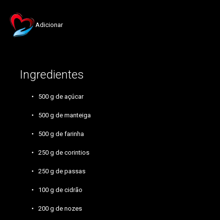
Adicionar
Ingredientes
500 g de açúcar
500 g de manteiga
500 g de farinha
250 g de corintios
250 g de passas
100 g de cidrão
200 g de nozes