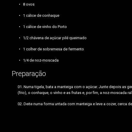
8 ovos
1 cálice de conhaque
1 cálice de vinho do Porto
1/2 chávena de açúcar pilé queimado
1 colher de sobremesa de fermento
1/4 de noz-moscada
Preparação
Numa tigela, bata a manteiga com o açúcar. Junte depois as ge
(frio), o conhaque, o vinho e as frutas e, por fim, a noz-moscada ra
Deite numa forma untada com manteiga e leve a cozer, cerca de 
açúcar,manteiga,farinha,corintios,passas,cidrão,nozes,ovos,conhaque