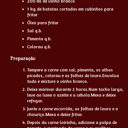
200 ml de vinho branco
1 kg de batatas cortadas em cubinhos para
fritar
Óleo para fritar
Sal q.b.
Pimenta q.b.
Colorau q.b.
Preparação
Tempere a carne com sal, pimenta, os alhos
picados, colorau e as folhas de louro.Envolva
tudo e misture o vinho branco.
Deixe marinar durante 2 horas.Num tacho largo,
leve ao lume o azeite e a cebola.Mexa e deixe
refogar.
Junte a carne escorrida, as folhas de louro e o
chouriço.Mexa e deixe fritar.
Depois da carne loirinha, adicione a polpa de