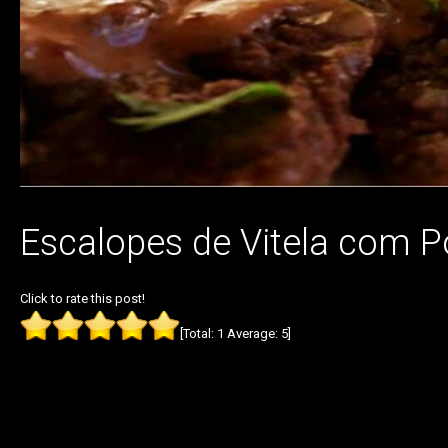
Escalopes de Vitela com P
Click to rate this post!
[Total:
1
Average:
5
]