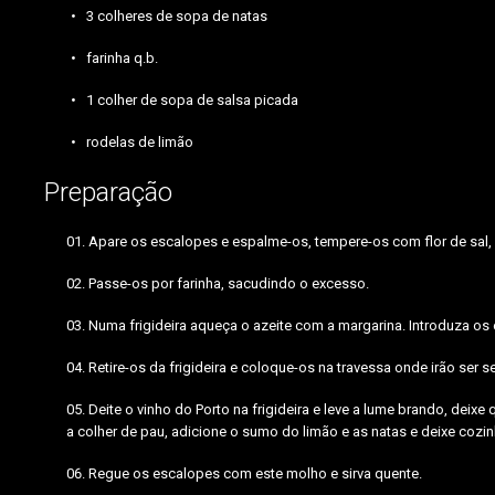
3 colheres de sopa de natas
farinha q.b.
1 colher de sopa de salsa picada
rodelas de limão
Preparação
Apare os escalopes e espalme-os, tempere-os com flor de sal, 
Passe-os por farinha, sacudindo o excesso.
Numa frigideira aqueça o azeite com a margarina. Introduza os
Retire-os da frigideira e coloque-os na travessa onde irão ser s
Deite o vinho do Porto na frigideira e leve a lume brando, dei
a colher de pau, adicione o sumo do limão e as natas e deixe cozin
Regue os escalopes com este molho e sirva quente.