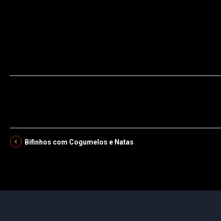
escalopes,manteiga,limão,natas,salsa
Bifinhos com Cogumelos e Natas