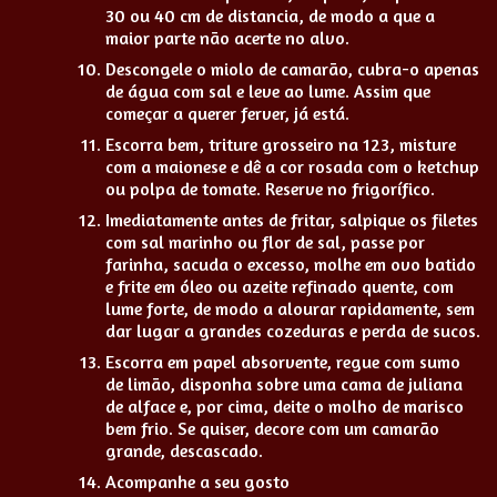
30 ou 40 cm de distancia, de modo a que a
maior parte não acerte no alvo.
Descongele o miolo de camarão, cubra-o apenas
de água com sal e leve ao lume. Assim que
começar a querer ferver, já está.
Escorra bem, triture grosseiro na 123, misture
com a maionese e dê a cor rosada com o ketchup
ou polpa de tomate. Reserve no frigorífico.
Imediatamente antes de fritar, salpique os filetes
com sal marinho ou flor de sal, passe por
farinha, sacuda o excesso, molhe em ovo batido
e frite em óleo ou azeite refinado quente, com
lume forte, de modo a alourar rapidamente, sem
dar lugar a grandes cozeduras e perda de sucos.
Escorra em papel absorvente, regue com sumo
de limão, disponha sobre uma cama de juliana
de alface e, por cima, deite o molho de marisco
bem frio. Se quiser, decore com um camarão
grande, descascado.
Acompanhe a seu gosto