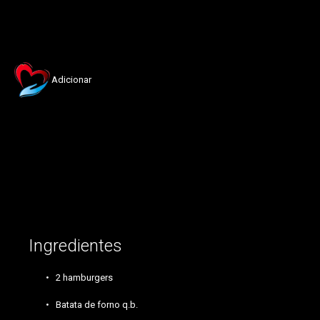
Adicionar
hamburgers Batata , queijo, bacon, parmesão
Ingredientes
2 hamburgers
Batata de forno q.b.