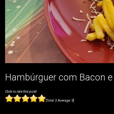
Hambúrguer com Bacon e 
Click to rate this post!
[Total:
2
Average:
5
]