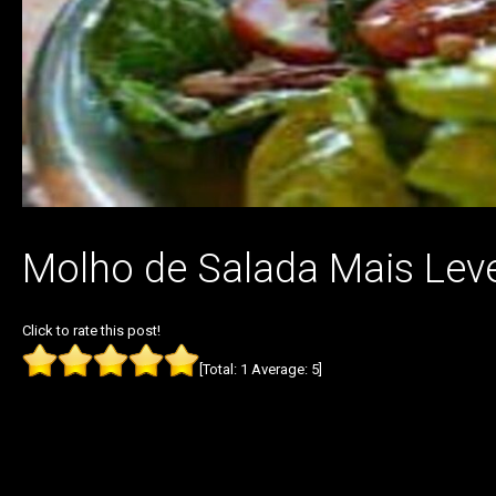
Molho de Salada Mais Lev
Click to rate this post!
[Total:
1
Average:
5
]