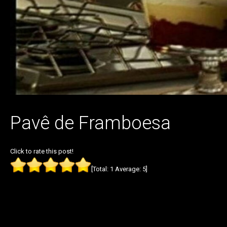
Pavê de Framboesa
Click to rate this post!
[Total:
1
Average:
5
]