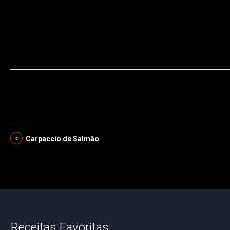
capim-limão,framboesa,biscoito,vodka,creme de leite,açúcar,ovos
Carpaccio de Salmão
Receitas Favoritas