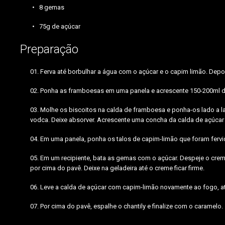
8 gemas
75g de açúcar
Preparação
Ferva até borbulhar a água com o açúcar e o capim limão. Depoi
Ponha as framboesas em uma panela e acrescente 150-200ml da ca
Molhe os biscoitos na calda de framboesa e ponha-os lado a l
vodca. Deixe absorver. Acrescente uma concha da calda de açúcar
Em uma panela, ponha os talos de capim-limão que foram fervido
Em um recipiente, bata as gemas com o açúcar. Despeje o crem
por cima do pavê. Deixe na geladeira até o creme ficar firme.
Leve a calda de açúcar com capim-limão novamente ao fogo, até
Por cima do pavê, espalhe o chantily e finalize com o caramelo.