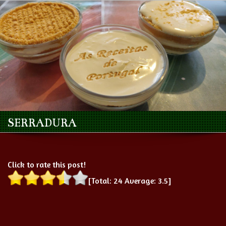
SERRADURA
Click to rate this post!
[Total:
24
Average:
3.5
]