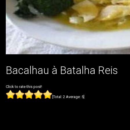
Bacalhau à Batalha Reis
Click to rate this post!
[Total:
2
Average:
5
]