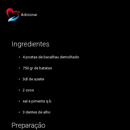
Adicionar
Ingredientes
4 postas de bacalhau demolhado
750 gr de batatas
3dl de azeite
2 ovos
sal e pimenta q.b.
3 dentes de alho
Preparação