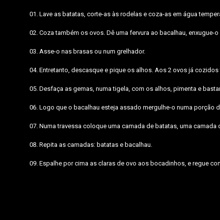
Lave as batatas, corte-as às rodelas e coza-as em água temper
Coza também os ovos. Dê uma fervura ao bacalhau, enxugue-o n
Asse-o nas brasas ou num grelhador.
Entretanto, descasque e pique os alhos. Aos 2 ovos já cozidos 
Desfaça as gemas, numa tigela, com os alhos, pimenta e bastan
Logo que o bacalhau esteja assado mergulhe-o numa porção de
Numa travessa coloque uma camada de batatas, uma camada de
Repita as camadas: batatas e bacalhau.
Espalhe por cima as claras de ovo aos bocadinhos, e regue co
bacalhau,batatas,azeite,ovos