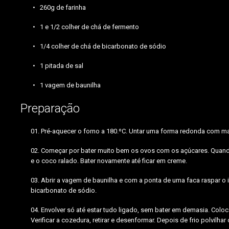
260g de farinha
1 e 1/2 colher de chá de fermento
1/4 colher de chá de bicarbonato de sódio
1 pitada de sal
1 vagem de baunilha
Preparação
Pré-aquecer o forno a 180.ºC. Untar uma forma redonda com marg
Começar por bater muito bem os ovos com os açúcares. Quando e
e o coco ralado. Bater novamente até ficar em creme.
Abrir a vagem de baunilha e com a ponta de uma faca raspar o int
bicarbonato de sódio.
Envolver só até estar tudo ligado, sem bater em demasia. Coloc
Verificar a cozedura, retirar e desenformar. Depois de frio polvilha