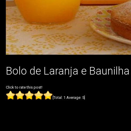
Bolo de Laranja e Baunilha
Click to rate this post!
[Total:
1
Average:
5
]