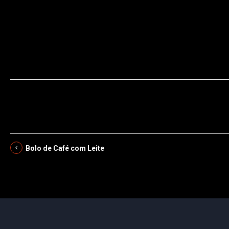
ovos,azeite,açúcar,iogurte,laranja,coco
Bolo de Café com Leite