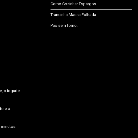
Como Cozinhar Espargos
Trancinha Massa Folhada
Pão sem forno!
, o iogurte
to e o
 minutos.