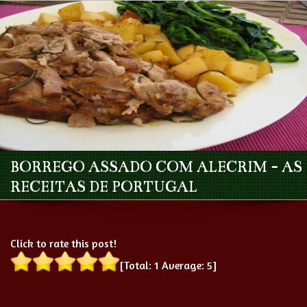
BORREGO ASSADO COM ALECRIM - AS
RECEITAS DE PORTUGAL
Click to rate this post!
[Total:
1
Average:
5
]