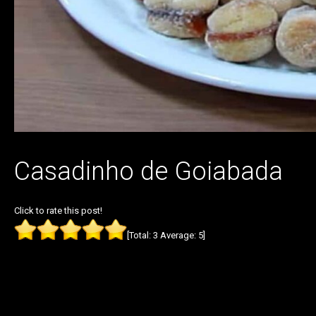
Casadinho de Goiabada
Click to rate this post!
[Total:
3
Average:
5
]