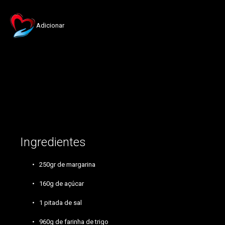
Adicionar
margarina,açúcar,farinha,goiabada
Ingredientes
250gr de margarina
160g de açúcar
1 pitada de sal
960g de farinha de trigo