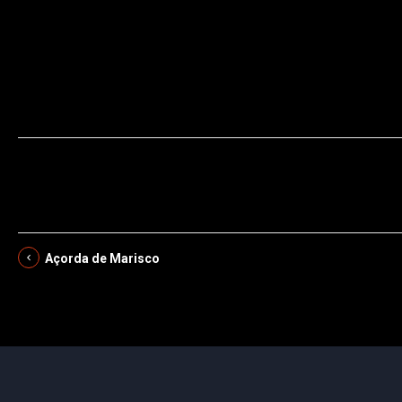
coelho,cebolinhas,cogumelos,vinho,amêijoas
Açorda de Marisco