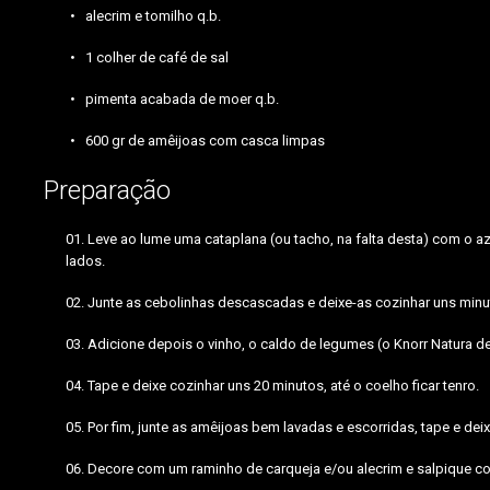
alecrim e tomilho q.b.
1 colher de café de sal
pimenta acabada de moer q.b.
600 gr de amêijoas com casca limpas
Preparação
Leve ao lume uma cataplana (ou tacho, na falta desta) com o az
lados.
Junte as cebolinhas descascadas e deixe-as cozinhar uns minu
Adicione depois o vinho, o caldo de legumes (o Knorr Natura des
Tape e deixe cozinhar uns 20 minutos, até o coelho ficar tenro.
Por fim, junte as amêijoas bem lavadas e escorridas, tape e dei
Decore com um raminho de carqueja e/ou alecrim e salpique c