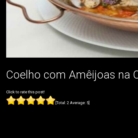
Coelho com Amêijoas na 
Click to rate this post!
[Total:
2
Average:
5
]