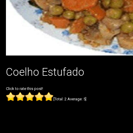
Coelho Estufado
Click to rate this post!
[Total:
2
Average:
5
]