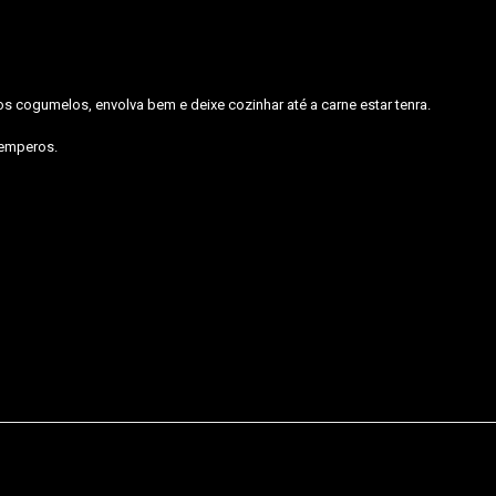
os cogumelos, envolva bem e deixe cozinhar até a carne estar tenra.
temperos.
e