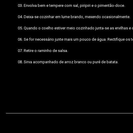
Envolva bem e tempere com sal, piripiri e o pimentão-doce.
Deixa-se cozinhar em lume brando, mexendo ocasionalmente.
Quando o coelho estiver meio cozinhado junta-se as ervilhas e 
Se for necessário junte mais um pouco de água. Rectifique os 
Retire o raminho de salsa.
Sirva acompanhado de arroz branco ou puré de batata.
coelho,cogumelos,cenouras,ervilhas,vinho, tomates,piripiri,pimentão-doc