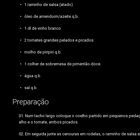
1 raminho de salsa (atado)
óleo de amendoim/azeite q.b.
1 dl de vinho branco
2 tomates grandes pelados e picados
molho de piripiri q.b.
1 colher de sobremesa de pimentão-doce
água q.b.
sal q.b.
Preparação
Num tacho largo coloque o coelho partido em pequenos pedaço
alho e o tomate, ambos picados.
Em seguida junte as cenouras em rodelas, o raminho de salsa a