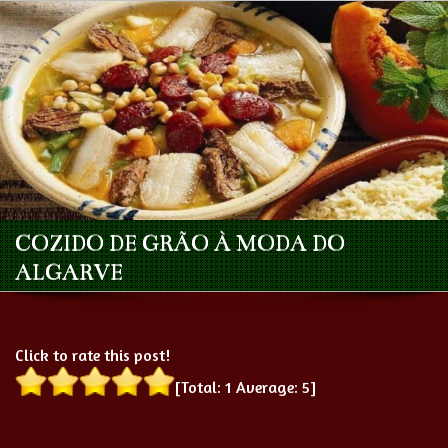
COZIDO DE GRÃO À MODA DO
ALGARVE
Click to rate this post!
[Total:
1
Average:
5
]