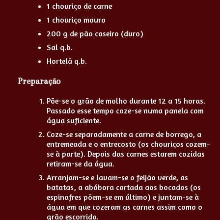
1 chouriço de carne
1 chouriço mouro
200 g de pão caseiro (duro)
Sal q.b.
Hortelã q.b.
Preparação
Põe-se o grão de molho durante 12 a 15 horas.
Passado esse tempo coze-se numa panela com
água suficiente.
Coze-se separadamente a carne de borrego, a
entremeada e o entrecosto (os chouriços cozem-
se à parte). Depois das carnes estarem cozidas
retiram-se da água.
Arranjam-se e lavam-se o feijão verde, as
batatas, a abóbora cortada aos bocados (os
espinafres põem-se em último) e juntam-se à
água em que cozeram as carnes assim como o
grão escorrido.