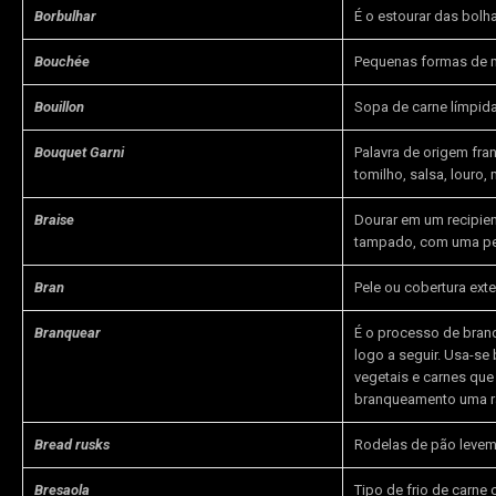
Borbulhar
É o estourar das bolha
Bouchée
Pequenas formas de m
Bouillon
Sopa de carne límpida
Bouquet Garni
Palavra de origem fra
tomilho, salsa, louro
Braise
Dourar em um recipie
tampado, com uma peq
Bran
Pele ou cobertura exte
Branquear
É o processo de bran
logo a seguir. Usa-se
vegetais e carnes qu
branqueamento uma rá
Bread rusks
Rodelas de pão leveme
Bresaola
Tipo de frio de carn