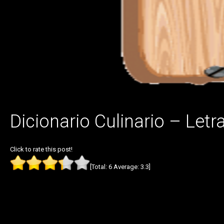
Dicionario Culinario – Letr
Click to rate this post!
[Total:
6
Average:
3.3
]