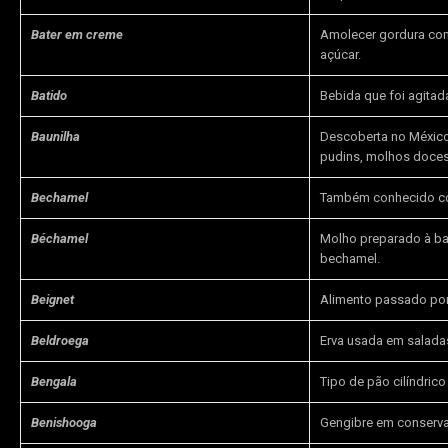
Bater em creme
Amolecer gordura com
açúcar.
Batido
Bebida que foi agitad
Baunilha
Descoberta no México,
pudins, molhos doces,
Bechamel
Também conhecido co
Béchamel
Molho preparado à bas
bechamel.
Beignet
Alimento passado por 
Beldroega
Erva usada em salada
Bengala
Tipo de pão cilíndri
Benishooga
Gengibre em conserva