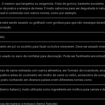
. O mesmo que tangerina ou vergamota. Fruta de gomos, bastante suculenta.
o de pratos e arranjos de mesa. É muito saborosa para ser degustada in natu
rasil é conhecida com outros nomes, como por exemplo
que está sendo assado ou grelhado com gordura para que não resseque durant
coração.
ês).
ento em pó ou sozinho para fazer os bolos crescerem. Deve ser assado ime
o usado no saco de confeitar para decoração. Pode ser facilmente encontrad
 finas de carne recheada com outros alimentos, em formato de rocambole, a
palitos antes do cozimento em molho de carne ou vinho, acrescidos de co
de prato conhecido em diversos países e tem diferentes nomes como
termo italiano), muito utilizada como ingrediente em molhos para carnes e d
sa de marisco e molusco (termo francês).