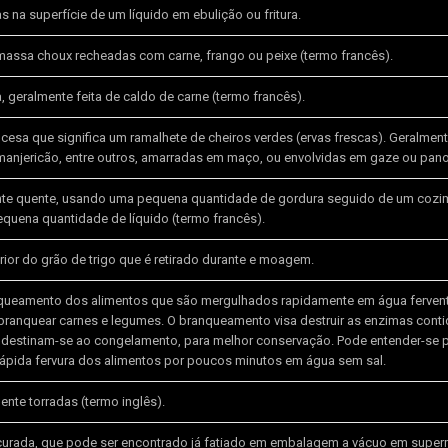
s na superfície de um líquido em ebulição ou fritura.
assa choux recheadas com carne, frango ou peixe (termo francês).
, geralmente feita de caldo de carne (termo francês).
ncesa que significa um ramalhete de cheiros verdes (ervas frescas). Geralment
, manjericão, entre outros, amarradas em maço, ou envolvidas em gaze ou pano
nte quente, usando uma pequena quantidade de gordura seguido de um cozim
uena quantidade de líquido (termo francês).
rior do grão de trigo que é retirado durante e moagem.
queamento dos alimentos que são mergulhados rapidamente em água fervente
 branquear carnes e legumes. O branqueamento visa destruir as enzimas cont
e destinam-se ao congelamento, para melhor conservação. Pode entender-se 
pida fervura dos alimentos por poucos minutos em água sem sal.
nte torradas (termo inglês).
e curada, que pode ser encontrado já fatiado em embalagem a vácuo em supe