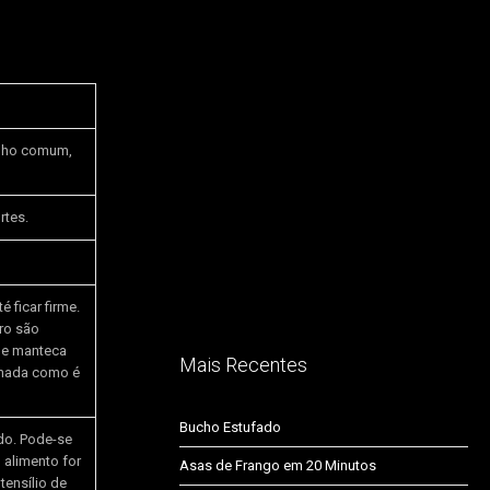
inho comum,
rtes.
 ficar firme.
ro são
de manteca
Mais Recentes
enada como é
Bucho Estufado
do. Pode-se
 alimento for
Asas de Frango em 20 Minutos
tensílio de