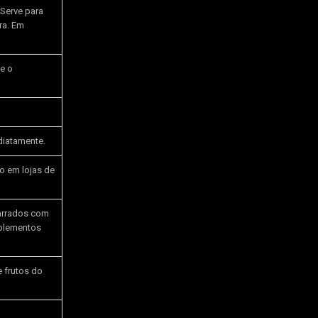
 Serve para
ra. Em
e o
diatamente.
o em lojas de
marrados com
mplementos
e frutos do