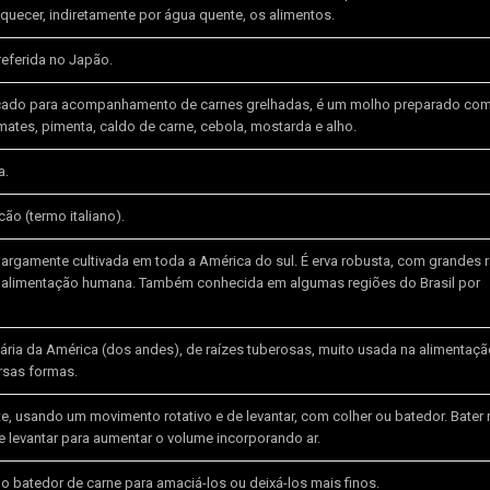
quecer, indiretamente por água quente, os alimentos.
referida no Japão.
cado para acompanhamento de carnes grelhadas, é um molho preparado com
omates, pimenta, caldo de carne, cebola, mostarda e alho.
a.
o (termo italiano).
 largamente cultivada em toda a América do sul. É erva robusta, com grandes 
a alimentação humana. Também conhecida em algumas regiões do Brasil por
nária da América (dos andes), de raízes tuberosas, muito usada na alimentaç
rsas formas.
e, usando um movimento rotativo e de levantar, com colher ou batedor. Bater
levantar para aumentar o volume incorporando ar.
o batedor de carne para amaciá-los ou deixá-los mais finos.