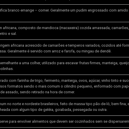
nifica branco emange – comer. Geralmente um pudim engrossado com amido 
em africana, composto de mandioca (macaxeira) cozida amassada, camarões, a
tro e sal.
igem africana acrescido de camarões e temperos variados, cozidos até for
ssa. Geralmente é servido com arroz e farofa, ou mingau de dendê.
semelhante a uma colher, utilizado para escavar frutas firmes, manteiga, queijo
olinhas.
ado com farinha de trigo, fermento, manteiga, ovos, açúcar, vinho tinto e suc
sos formatos sendo o mais comum o cilindro pequeno, enformado com pape
de assado, sendo retirado na hora de comer.
 no norte e nordeste brasileiros, feito de massa tipo pão-de-ló, bem fina, 
echeada com algum tipo de geléia, goiabada, pessegada ou outra.
serve para envolver alimentos que devem ser cozinhados sem se dispersarem