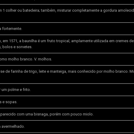
 1 colher ou batedeira; também, misturar completamente a gordura amoleci
a fortemente.
 em 1571, a baunilha é um fruto tropical, amplamente utilizada em cremes de 
 bolos e sorvetes.
mo molho branco. V. molhos.
e de farinha de trigo, leite e manteiga, mais conhecido por molho branco. M
um polme e frito.
s e sopas.
co parecido com uma bisnaga, porém com pouco miolo.
 avermelhado.