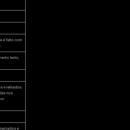
e é feito com
.
ento lento,
 e retirados
idas nos
por
rmercados e