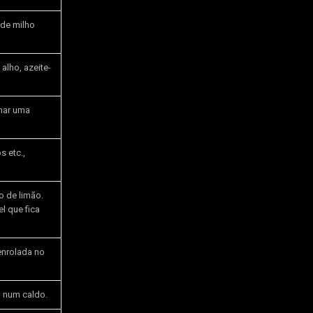
de milho
lho, azeite-
mar uma
s etc.,
o de limão.
l que fica
enrolada no
 num caldo.