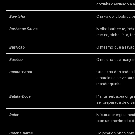
cozinha destinado a a
Ban-tchá
Chá verde, a bebida p
Barbecue Sauce
Molho barbecue, indi
escuro, vinho tinto, t
Basilicão
O mesmo que alfavac
Basilico
O mesmo que manjericã
Batata-Baroa
Originária dos andes,
amarelas e serve par
mandioquinha.
Batata-Doce
Planta herbácea origi
ser preparada de dive
Bater
Misturar energicament
com um movimento de 
Bater a Carne
Golpear os bifes com 