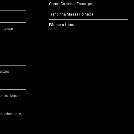
Como Cozinhar Espargos
Trancinha Massa Folhada
Pão sem forno!
 açúcar
raízes
ão, podendo
 rapidamente,