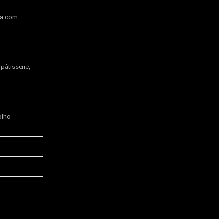
da com
pâtisserie,
olho