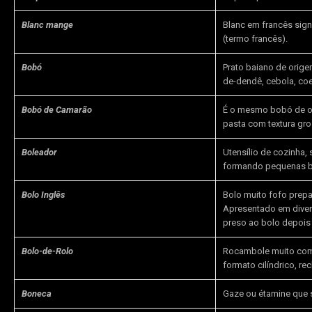
Blanc mange
Blanc em francês sig
(termo francês).
Bobó
Prato baiano de orig
de-dendê, cebola, coen
Bobó de Camarão
É o mesmo bobó de or
pasta com textura gro
Boleador
Utensílio de cozinha, 
formando pequenas b
Bolo Inglês
Bolo muito fofo prepar
Apresentado em diver
preso ao bolo depois 
Bolo-de-Rolo
Rocambole muito comum
formato cilíndrico, r
Boneca
Gaze ou étamine que 