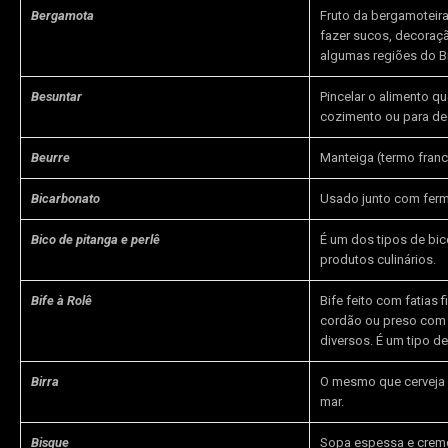
Bergamota
Fruto da bergamoteira
fazer sucos, decoraçã
algumas regiões do B
Besuntar
Pincelar o alimento 
cozimento ou para de
Beurre
Manteiga (termo franc
Bicarbonato
Usado junto com ferm
Bico de pitanga e perlê
É um dos tipos de bic
produtos culinários.
Bife à Rolê
Bife feito com fatias
cordão ou preso com 
diversos. É um tipo 
Birra
O mesmo que cerveja (
mar.
Bisque
Sopa espessa e cremo