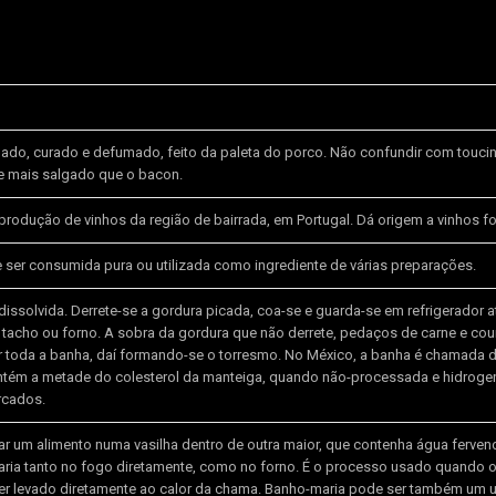
lgado, curado e defumado, feito da paleta do porco. Não confundir com touc
 e mais salgado que o bacon.
produção de vinhos da região de bairrada, em Portugal. Dá origem a vinhos fo
 ser consumida pura ou utilizada como ingrediente de várias preparações.
issolvida. Derrete-se a gordura picada, coa-se e guarda-se em refrigerador até
 tacho ou forno. A sobra da gordura que não derrete, pedaços de carne e cou
ir toda a banha, daí formando-se o torresmo. No México, a banha é chamada 
ntém a metade do colesterol da manteiga, quando não-processada e hidrog
rcados.
ar um alimento numa vasilha dentro de outra maior, que contenha água ferven
ria tanto no fogo diretamente, como no forno. É o processo usado quando o
er levado diretamente ao calor da chama. Banho-maria pode ser também um u