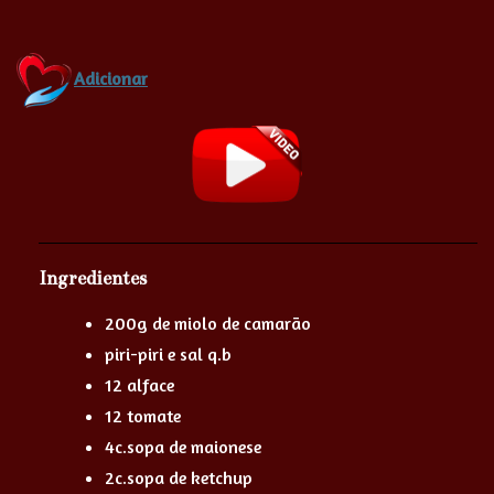
Adicionar
Ingredientes
200g de miolo de camarão
piri-piri e sal q.b
12 alface
12 tomate
4c.sopa de maionese
2c.sopa de ketchup