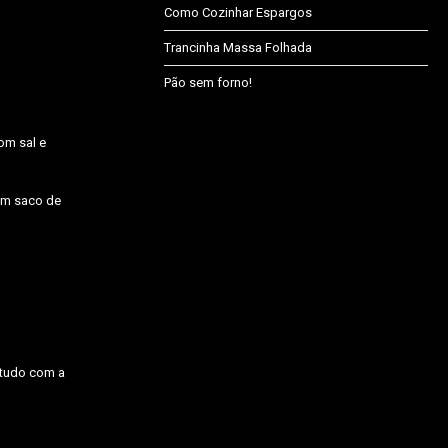
Como Cozinhar Espargos
Trancinha Massa Folhada
Pão sem forno!
om sal e
 um saco de
 tudo com a