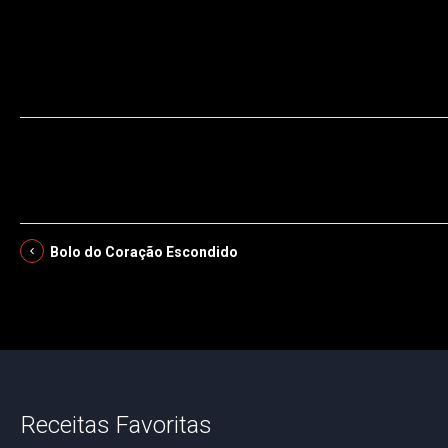
manteiga,laranja,açúcar,malagueta,frango,castanhas,aipo,cebola
Bolo do Coração Escondido
Receitas Favoritas