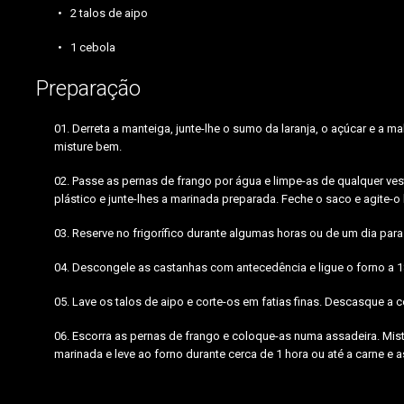
2 talos de aipo
1 cebola
Preparação
Derreta a manteiga, junte-lhe o sumo da laranja, o açúcar e a
misture bem.
Passe as pernas de frango por água e limpe-as de qualquer ve
plástico e junte-lhes a marinada preparada. Feche o saco e agite-o
Reserve no frigorífico durante algumas horas ou de um dia para
Descongele as castanhas com antecedência e ligue o forno a 1
Lave os talos de aipo e corte-os em fatias finas. Descasque a 
Escorra as pernas de frango e coloque-as numa assadeira. Mis
marinada e leve ao forno durante cerca de 1 hora ou até a carne e