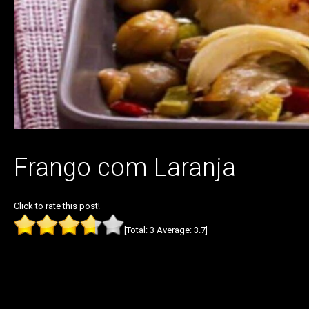
Frango com Laranja
Click to rate this post!
[Total:
3
Average:
3.7
]