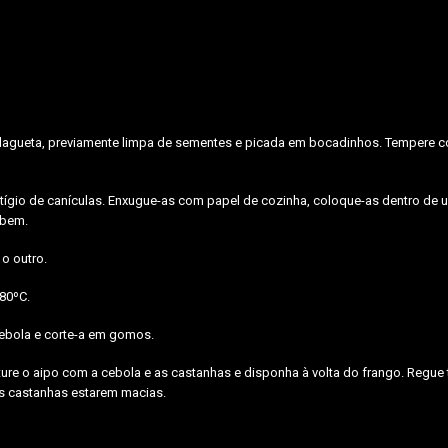
 malagueta, previamente limpa de sementes e picada em bocadinhos. Tempere c
stígio de canículas. Enxugue-as com papel de cozinha, coloque-as dentro de
 bem.
 o outro.
80ºC.
cebola e corte-a em gomos.
ture o aipo com a cebola e as castanhas e disponha à volta do frango. Regue
 as castanhas estarem macias.