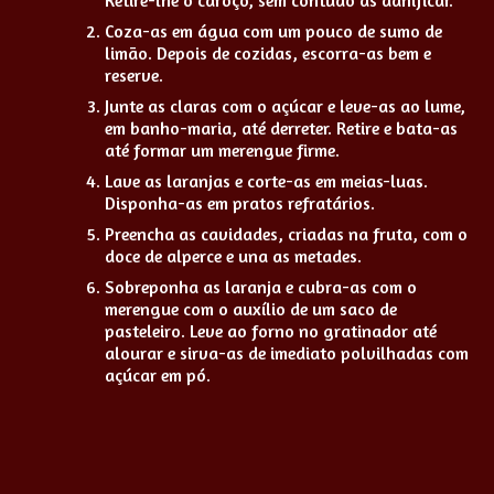
Retire-lhe o caroço, sem contudo as danificar.
Coza-as em água com um pouco de sumo de
limão. Depois de cozidas, escorra-as bem e
reserve.
Junte as claras com o açúcar e leve-as ao lume,
em banho-maria, até derreter. Retire e bata-as
até formar um merengue firme.
Lave as laranjas e corte-as em meias-luas.
Disponha-as em pratos refratários.
Preencha as cavidades, criadas na fruta, com o
doce de alperce e una as metades.
Sobreponha as laranja e cubra-as com o
merengue com o auxílio de um saco de
pasteleiro. Leve ao forno no gratinador até
alourar e sirva-as de imediato polvilhadas com
açúcar em pó.