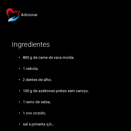
Adicionar
Ingredientes
800 g de carne de vaca moída;
1 cebola;
2 dentes de alho;
100 g de azeitonas pretas sem caroço;
1 ramo de salsa;
1 ovo cozido;
sal e pimenta q.b.;