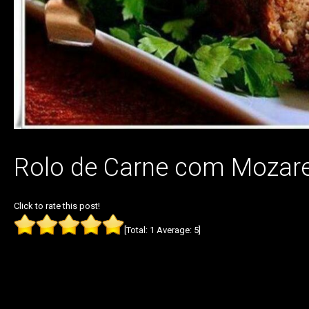
Rolo de Carne com Mozare
Click to rate this post!
[Total:
1
Average:
5
]