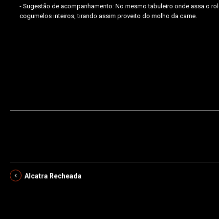
- Sugestão de acompanhamento: No mesmo tabuleiro onde assa o rolo 
cogumelos inteiros, tirando assim proveito do molho da carne.
carne,azeitonas,salsa,ovo,toucinho,mozzarella,pão ralado
Alcatra Recheada