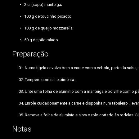
2 c. (sopa) manteiga;
100 g de toucinho picado;
100 g de queijo mozzarella;
50 g de pão ralado
Preparação
Numa tigela envolva bem a carne com a cebola, parte da salsa, 
Tempere com sal e pimenta.
Unte uma folha de alumínio com a manteiga e polvilhe com o pão
Enrole cuidadosamente a carne e disponha num tabuleiro , leva
Remova a folha de alumínio e sirva o rolo cortado às rodelas. 
Notas