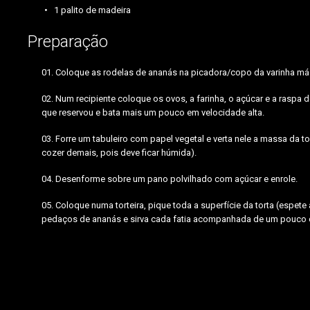
1 palito de madeira
Preparação
Coloque as rodelas de ananás na picadora/copo da varinha mág
Num recipiente coloque os ovos, a farinha, o açúcar e a raspa d
que reservou e bata mais um pouco em velocidade alta.
Forre um tabuleiro com papel vegetal e verta nele a massa da t
cozer demais, pois deve ficar húmida).
Desenforme sobre um pano polvilhado com açúcar e enrole.
Coloque numa torteira, pique toda a superfície da torta (espe
pedaços de ananás e sirva cada fatia acompanhada de um pouco da 
ananás,ovos,açúcar,farinha,laranja