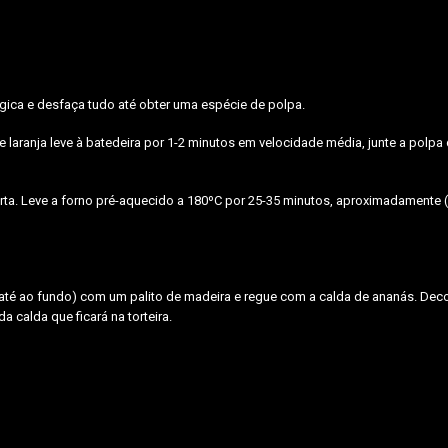
ica e desfaça tudo até obter uma espécie de polpa.
e laranja leve à batedeira por 1-2 minutos em velocidade média, junte a polpa
orta. Leve a forno pré-aquecido a 180ºC por 25-35 minutos, aproximadamente 
te até ao fundo) com um palito de madeira e regue com a calda de ananás. De
calda que ficará na torteira.