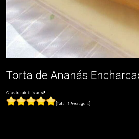
Torta de Ananás Encharca
Click to rate this post!
[Total:
1
Average:
5
]